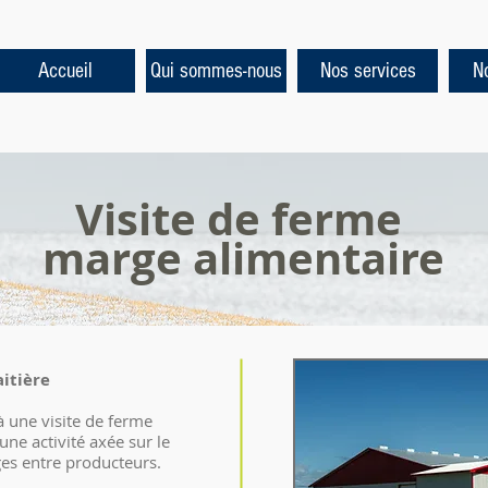
Accueil
Qui sommes-nous
Nos services
No
Visite de ferme
marge alimentaire
aitière
à une visite de ferme
 une activité axée sur le
ges entre producteurs.