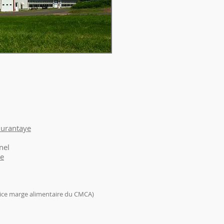
Durantaye
nel
ye
vice marge alimentaire du CMCA)