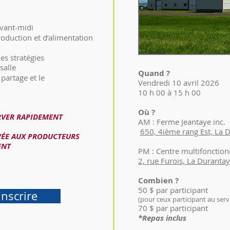
avant‑midi
oduction et d’alimentation
es stratégies
salle
Quand ?
partage et le
Vendredi 10 avril 2026
10 h 00 à 15 h 00
Où ?
RVER RAPIDEMENT
AM : Ferme Jeantaye inc.
650, 4ième rang Est, La 
RVÉE AUX PRODUCTEURS
ENT
PM : Centre multifonction
2, rue Furois, La Duranta
Combien ?
50 $ par participant
inscrire
(pour ceux participant au ser
70 $ par participant
*Repas inclus